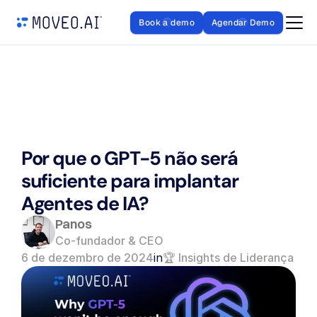
Book a demo
Agendar Demo
Por que o GPT-5 não será 
suficiente para implantar 
Agentes de IA?
Panos
Co-fundador & CEO
6 de dezembro de 2024
in
🏆 Insights de Liderança