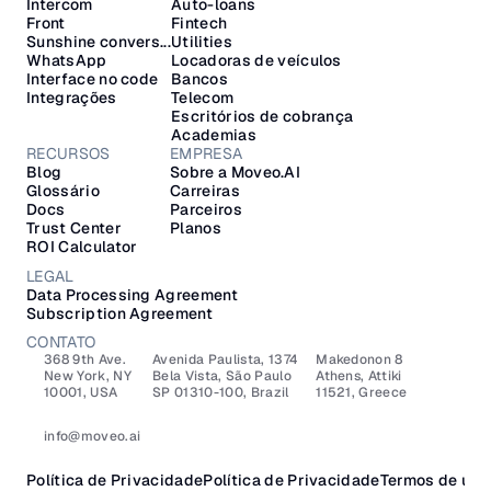
Intercom
Auto-loans
Front
Fintech
Sunshine convers...
Utilities
WhatsApp
Locadoras de veículos
Interface no code
Bancos
Integrações
Telecom
Escritórios de cobrança
Academias
RECURSOS
EMPRESA
Blog
Sobre a Moveo.AI
Glossário
Carreiras
Docs
Parceiros
Trust Center
Planos
ROI Calculator
LEGAL
Data Processing Agreement
Subscription Agreement
CONTATO
368 9th Ave.
Avenida Paulista, 1374
Makedonon 8 
New York, NY 
Bela Vista, São Paulo
Athens, Attiki 
10001, USA
SP 01310-100, Brazil
11521, Greece
info@moveo.ai
Política de Privacidade
Política de Privacidade
Termos de uso