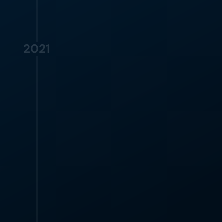
2021
RODADA PRÉ-SEED
Moveo.AI levanta rodada de pré-
seed e expande com novo 
escritório em Atenas
A Moveo.ΑΙ finaliza com sucesso uma 
rodada de investimento pré-seed de $400 
mil, apoiada por investidores anjos 
estratégicos. Marcando mais uma etapa, 
a empresa inaugura um novo escritório 
em Atenas, expandindo sua equipe 
dedicada para mais de 15 pessoas. Os 