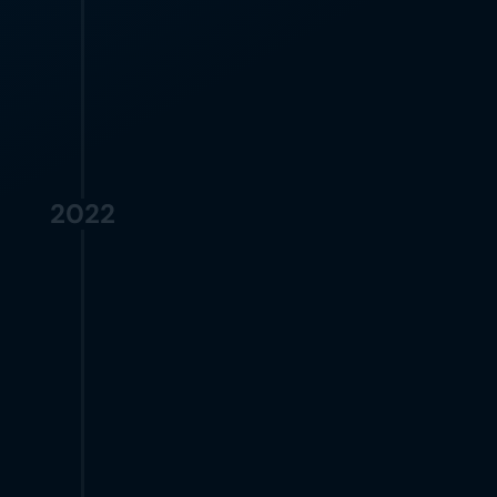
avanços em IA da plataforma resultam na 
integração de mais de 10 empresas dos 
setores de FinTech, eCommerce e 
GameTech.
2022
EXPANSÃO
Moveo.AI expande seu alcance 
global ao estabelecer uma filial 
em São Paulo, Brasil
Moveo.ΑΙ expande significativamente seu 
portfólio ao adquirir mais de 50 empresas 
globalmente de GameTech, eCommerce 