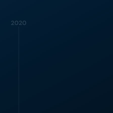
2020
LANÇAMENTO
Moveo.AI apresenta uma 
plataforma inovadora de IA 
Conversacional
Moveo.ΑΙ lança uma plataforma 
inovadora no-code que capacita 
profissionais não técnicos a criar agentes 
conversacionais de IA. A plataforma é 
feita com algoritmos de Processamento 
de Linguagem Natural (PLN) de última 
geração que superam a concorrência.