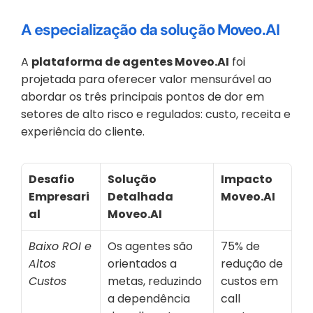
A especialização da solução Moveo.AI
A 
plataforma de agentes Moveo.AI
 foi 
projetada para oferecer valor mensurável ao 
abordar os três principais pontos de dor em 
setores de alto risco e regulados: custo, receita e 
experiência do cliente.
Desafio 
Solução 
Impacto 
Empresari
Detalhada 
Moveo.AI
al
Moveo.AI
Baixo ROI e 
Os agentes são 
75% de 
Altos 
orientados a 
redução de 
Custos
metas, reduzindo 
custos em 
a dependência 
call 