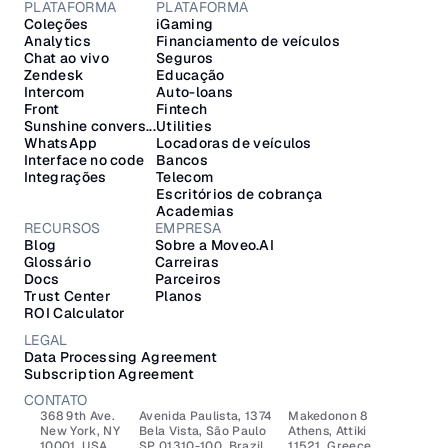
PLATAFORMA
PLATAFORMA
Coleções
iGaming
Analytics
Financiamento de veículos
Chat ao vivo
Seguros
Zendesk
Educação
Intercom
Auto-loans
Front
Fintech
Sunshine convers...
Utilities
WhatsApp
Locadoras de veículos
Interface no code
Bancos
Integrações
Telecom
Escritórios de cobrança
Academias
RECURSOS
EMPRESA
Blog
Sobre a Moveo.AI
Glossário
Carreiras
Docs
Parceiros
Trust Center
Planos
ROI Calculator
LEGAL
Data Processing Agreement
Subscription Agreement
CONTATO
368 9th Ave.
Avenida Paulista, 1374
Makedonon 8 
New York, NY 
Bela Vista, São Paulo
Athens, Attiki 
10001, USA
SP 01310-100, Brazil
11521, Greece