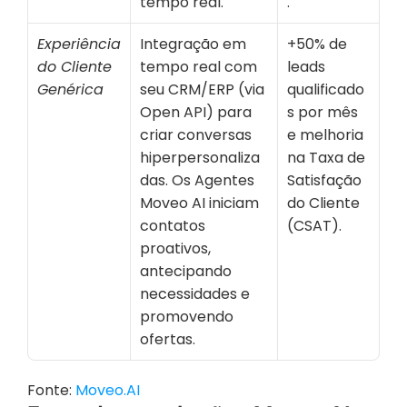
tempo real.
.
Experiência 
Integração em 
+50% de 
do Cliente 
tempo real com 
leads 
Genérica
seu CRM/ERP (via 
qualificado
Open API) para 
s por mês 
criar conversas 
e melhoria 
hiperpersonaliza
na Taxa de 
das. Os Agentes 
Satisfação 
Moveo AI iniciam 
do Cliente 
contatos 
(CSAT).
proativos, 
antecipando 
necessidades e 
promovendo 
ofertas.
Fonte: 
Moveo.AI