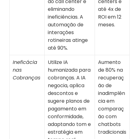
do call center e 
centers e 
eliminando 
até 4x de 
ineficiências. A 
ROI em 12 
automação de 
meses.
interações 
rotineiras atinge 
até 90%.
Ineficácia 
Utilize IA 
Aumento 
nas 
humanizada para 
de 80% na 
Cobranças
cobranças. A IA 
recuperaç
negocia, aplica 
ão de 
descontos e 
inadimplên
sugere planos de 
cia em 
pagamento em 
comparaç
conformidade, 
ão com 
adaptando tom e 
chatbots 
estratégia em 
tradicionais