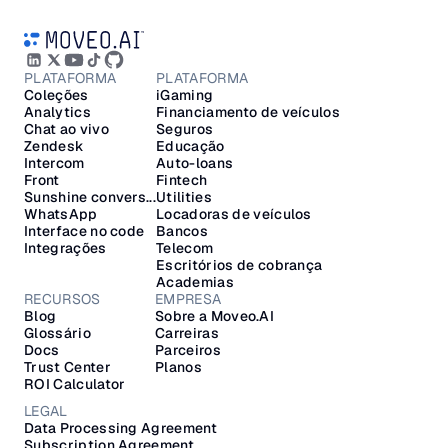
PLATAFORMA
PLATAFORMA
Coleções
iGaming
Analytics
Financiamento de veículos
Chat ao vivo
Seguros
Zendesk
Educação
Intercom
Auto-loans
Front
Fintech
Sunshine convers...
Utilities
WhatsApp
Locadoras de veículos
Interface no code
Bancos
Integrações
Telecom
Escritórios de cobrança
Academias
RECURSOS
EMPRESA
Blog
Sobre a Moveo.AI
Glossário
Carreiras
Docs
Parceiros
Trust Center
Planos
ROI Calculator
LEGAL
Data Processing Agreement
Subscription Agreement