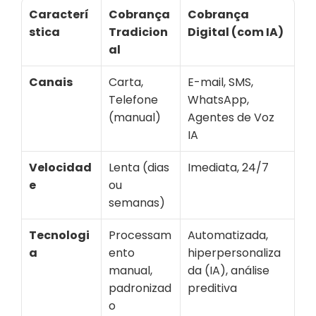
Caracterí
Cobrança 
Cobrança 
stica
Tradicion
Digital (com IA)
al
Canais
Carta, 
E-mail, SMS, 
Telefone 
WhatsApp, 
(manual)
Agentes de Voz 
IA
Velocidad
Lenta (dias 
Imediata, 24/7
e
ou 
semanas)
Tecnologi
Processam
Automatizada, 
a
ento 
hiperpersonaliza
manual, 
da (IA), análise 
padronizad
preditiva
o