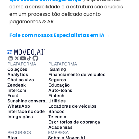
como a sensibilidade e a estrutura são cruciais 
em um processo tão delicado quanto 
pagamentos & AR.
Fale com nossos Especialistas em IA →
PLATAFORMA
PLATAFORMA
Coleções
iGaming
Analytics
Financiamento de veículos
Chat ao vivo
Seguros
Zendesk
Educação
Intercom
Auto-loans
Front
Fintech
Sunshine convers...
Utilities
WhatsApp
Locadoras de veículos
Interface no code
Bancos
Integrações
Telecom
Escritórios de cobrança
Academias
RECURSOS
EMPRESA
Blog
Sobre a Moveo.AI