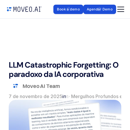
Book a demo
Agendar Demo
LLM Catastrophic Forgetting: O 
paradoxo da IA corporativa
Moveo AI Team
7 de novembro de 2025
in
✨ Mergulhos Profundos em I