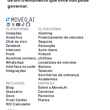
de um treinamento que você não pode 
governar.
PLATAFORMA
PLATAFORMA
Coleções
iGaming
Analytics
Financiamento de veículos
Chat ao vivo
Seguros
Zendesk
Educação
Intercom
Auto-loans
Front
Fintech
Sunshine convers...
Utilities
WhatsApp
Locadoras de veículos
Interface no code
Bancos
Integrações
Telecom
Escritórios de cobrança
Academias
RECURSOS
EMPRESA
Blog
Sobre a Moveo.AI
Glossário
Carreiras
Docs
Parceiros
Trust Center
Planos
ROI Calculator