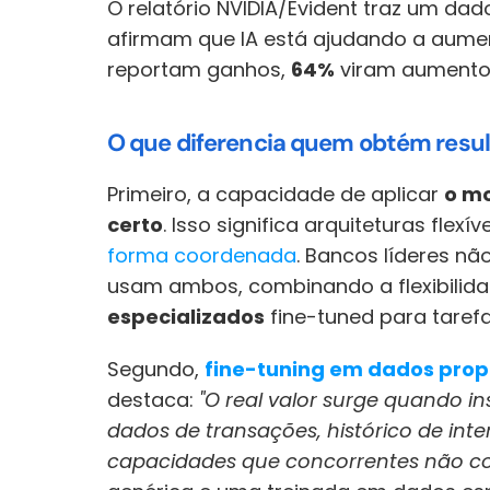
O relatório NVIDIA/Evident traz um da
afirmam que IA está ajudando a aumenta
reportam ganhos, 
64%
 viram aumento 
O que diferencia quem obtém resu
Primeiro, a capacidade de aplicar 
o mo
certo
. Isso significa arquiteturas flex
forma coordenada
. Bancos líderes nã
usam ambos, combinando a flexibilid
especializados
 fine-tuned para tarefa
Segundo, 
fine-tuning em dados propr
destaca: 
"O real valor surge quando i
dados de transações, histórico de inter
capacidades que concorrentes não co