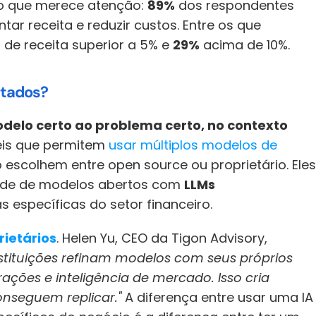
do que merece atenção: 
89%
 dos respondentes 
r receita e reduzir custos. Entre os que 
de receita superior a 5% e 
29%
 acima de 10%.
ltados?
delo certo ao problema certo, no contexto 
íveis que permitem 
usar múltiplos modelos de 
o escolhem entre open source ou proprietário. Eles 
ade de modelos abertos com 
LLMs 
s específicas do setor financeiro.
ietários
. Helen Yu, CEO da Tigon Advisory, 
nstituições refinam modelos com seus próprios 
ações e inteligência de mercado. Isso cria 
nseguem replicar."
 A diferença entre usar uma IA 