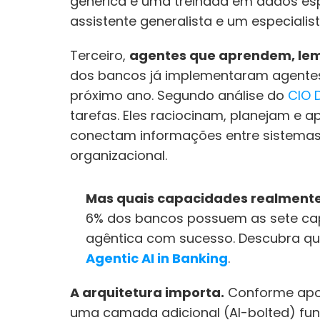
genérica e uma treinada em dados espe
assistente generalista e um especial
Terceiro, 
agentes que aprendem, le
dos bancos já implementaram agentes 
próximo ano. Segundo análise do 
CIO 
tarefas. Eles raciocinam, planejam e 
conectam informações entre sistemas, 
organizacional.
Mas quais capacidades realment
6% dos bancos possuem as sete capa
agêntica com sucesso. Descubra qua
Agentic AI in Banking
.
A arquitetura importa.
 Conforme apo
uma camada adicional (AI-bolted) fu