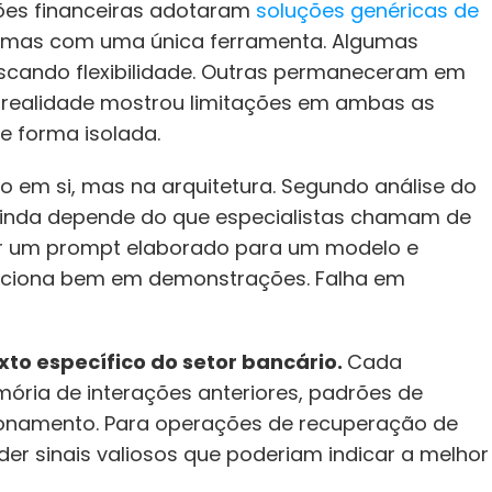
ções financeiras adotaram 
soluções genéricas de 
lemas com uma única ferramenta. Algumas 
cando flexibilidade. Outras permaneceram em 
 realidade mostrou limitações em ambas as 
 forma isolada.
O problema central não está no modelo em si, mas na arquitetura. Segundo análise do 
ainda depende do que especialistas chamam de 
ar um prompt elaborado para um modelo e 
Funciona bem em demonstrações. Falha em 
to específico do setor bancário. 
Cada 
ria de interações anteriores, padrões de 
onamento. Para operações de recuperação de 
rder sinais valiosos que poderiam indicar a melhor 