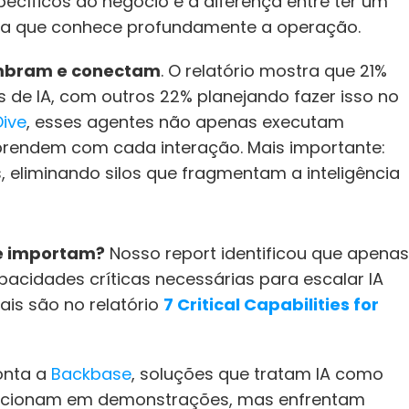
cíficos do negócio é a diferença entre ter um 
ista que conhece profundamente a operação.
mbram e conectam
. O relatório mostra que 21% 
de IA, com outros 22% planejando fazer isso no 
Dive
, esses agentes não apenas executam 
aprendem com cada interação. Mais importante: 
eliminando silos que fragmentam a inteligência 
e importam?
 Nosso report identificou que apenas 
cidades críticas necessárias para escalar IA 
is são no relatório 
7 Critical Capabilities for 
nta a 
Backbase
, soluções que tratam IA como 
ncionam em demonstrações, mas enfrentam 