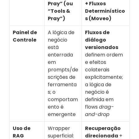
Pray” (ou 
+ Fluxos 
“Tools & 
Determinístico
Pray”)
s (Moveo)
Painel de 
A lógica de 
Fluxos de 
Controle
negócio 
diálogo 
está 
versionados 
enterrada 
definem ordem 
em 
e efeitos 
prompts/de
colaterais 
scrições de 
explicitamente; 
ferramenta
a lógica de 
s; o 
negócio é 
comportam
definida em 
ento é 
flows 
drag-
emergente
and-drop
Uso de 
Wrapper 
Recuperação 
RAG
superficial: 
direcionada 
+ 