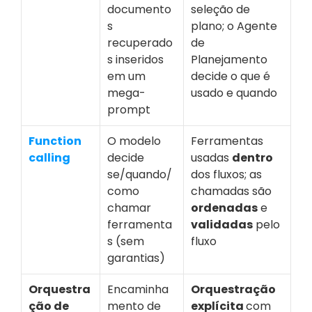
documento
seleção de 
s 
plano; o Agente 
recuperado
de 
s inseridos 
Planejamento 
em um 
decide o que é 
mega-
usado e quando
prompt
Function 
O modelo 
Ferramentas 
calling
decide 
usadas 
dentro
se/quando/
dos fluxos; as 
como 
chamadas são 
chamar 
ordenadas
 e 
ferramenta
validadas
 pelo 
s (sem 
fluxo
garantias)
Orquestra
Encaminha
Orquestração 
ção de 
mento de 
explícita 
com 