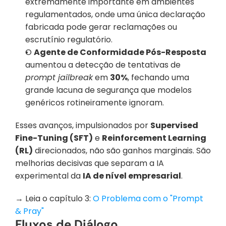
extremamente importante em ambientes 
regulamentados, onde uma única declaração 
fabricada pode gerar reclamações ou 
escrutínio regulatório.
O 
Agente de Conformidade Pós-Resposta
aumentou a detecção de tentativas de 
prompt jailbreak
 em 
30%
, fechando uma 
grande lacuna de segurança que modelos 
genéricos rotineiramente ignoram.
Esses avanços, impulsionados por 
Supervised 
Fine-Tuning (SFT)
 e 
Reinforcement Learning 
(RL)
 direcionados, não são ganhos marginais. São 
melhorias decisivas que separam a IA 
experimental da 
IA de nível empresarial
.
‭→ Leia o capítulo 3: 
O Problema com o "Prompt 
& Pray" 
Fluxos de Diálogo 