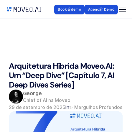
Book a demo
Agendar Demo
Arquitetura Híbrida Moveo.AI: 
Um “Deep Dive” [Capítulo 7, AI 
Deep Dives Series] 
George
Chief of AI na Moveo
29 de setembro de 2025
in
✨ Mergulhos Profundos em 