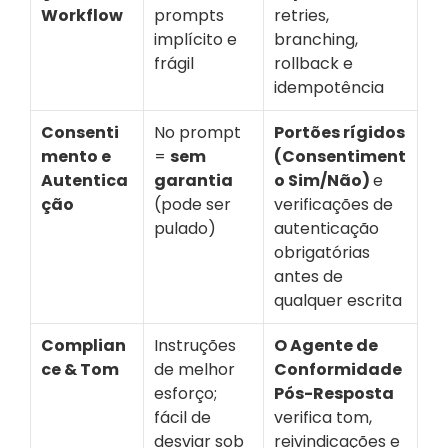
Workflow
prompts 
retries, 
implícito e 
branching, 
frágil
rollback e 
idempotência
Consenti
No prompt 
Portões rígidos 
mento e 
= 
sem 
(Consentiment
Autentica
garantia
o Sim/Não) 
e 
ção
(pode ser 
verificações de 
pulado)
autenticação 
obrigatórias 
antes de 
qualquer escrita
Complian
Instruções 
O Agente de 
ce & Tom
de melhor 
Conformidade 
esforço; 
Pós-Resposta 
fácil de 
verifica tom, 
desviar sob 
reivindicações e 