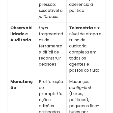
pressão; 
aderência à 
suscetível a 
política
jailbreaks
Observabi
Logs
Telemetria 
em 
lidade e 
fragmentad
nível de etapa e 
Auditoria
os de 
trilha de 
ferramenta
auditoria 
s; difícil de 
completa em 
reconstruir 
todos os 
decisões
agentes e 
passos do fluxo
Manutenç
Proliferação 
Mudanças
ão
de 
config-first
prompts/fu
(fluxos, 
nções; 
políticas), 
edições 
pequenos fine-
arriscadas
tunes por 