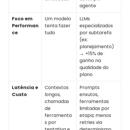
agente
Foco em 
Um modelo 
LLMs 
Performan
tenta fazer 
especializados 
ce
tudo
por subtarefa 
(ex: 
planejamento) 
→ +15% de 
ganho na 
qualidade do 
plano
Latência e 
Contextos 
Prompts 
Custo
longos, 
enxutos, 
chamadas 
ferramentas 
de 
limitadas por 
ferramenta
etapa; menos 
s por 
retries via 
tentativa e 
determinismo