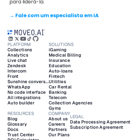
para liderá-la.
→ Fale com um especialista em IA
PLATFORM
SOLUTIONS
Collections
iGaming
Analytics
Medical Billing
Live chat
Insurance
Zendesk
Education
Intercom
Auto-loans
Front
Fintech
Sunshine convers...
Utilities
WhatsApp
Car Rental
No code interface
Banking
All integrations
Telecom
Auto builder
Collection Agencies
Gyms
RESOURCES
COMPANY
LEGAL
Blog
About us
Data Processing Agreement
Glossary
Careers
Subscription Agreement
Docs
Partners
Trust Center
Our Plans