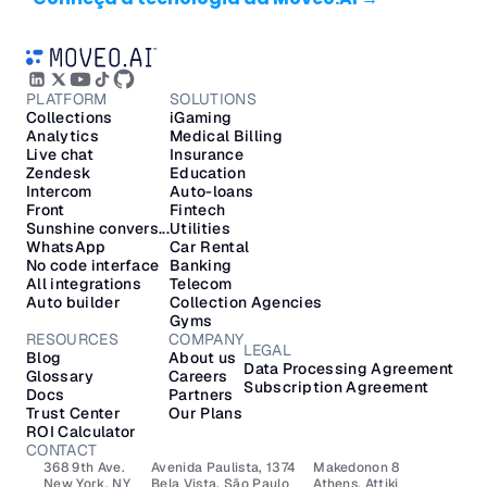
PLATFORM
SOLUTIONS
Collections
iGaming
Analytics
Medical Billing
Live chat
Insurance
Zendesk
Education
Intercom
Auto-loans
Front
Fintech
Sunshine convers...
Utilities
WhatsApp
Car Rental
No code interface
Banking
All integrations
Telecom
Auto builder
Collection Agencies
Gyms
RESOURCES
COMPANY
LEGAL
Blog
About us
Data Processing Agreement
Glossary
Careers
Subscription Agreement
Docs
Partners
Trust Center
Our Plans
ROI Calculator
CONTACT
368 9th Ave.
Avenida Paulista, 1374
Makedonon 8 
New York, NY 
Bela Vista, São Paulo
Athens, Attiki 