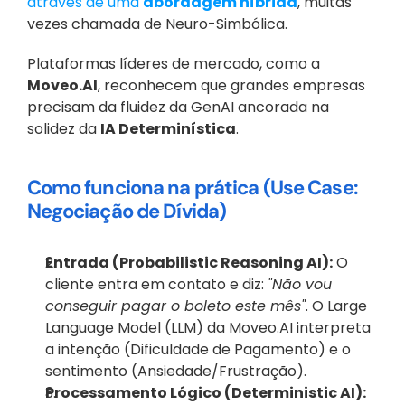
através de uma 
abordagem híbrida
, muitas 
vezes chamada de Neuro-Simbólica.
Plataformas líderes de mercado, como a 
Moveo.AI
, reconhecem que grandes empresas 
precisam da fluidez da GenAI ancorada na 
solidez da 
IA Determinística
.
Como funciona na prática (Use Case: 
Negociação de Dívida)
Entrada (Probabilistic Reasoning AI):
 O 
cliente entra em contato e diz: 
"Não vou 
conseguir pagar o boleto este mês"
. O Large 
Language Model (LLM) da Moveo.AI interpreta 
a intenção (Dificuldade de Pagamento) e o 
sentimento (Ansiedade/Frustração).
Processamento Lógico (Deterministic AI):