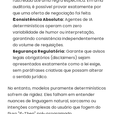
rastreada até uma regra específica. Em uma 
auditoria, é possível provar exatamente por 
que uma oferta de negociação foi feita.
Consistência Absoluta:
 Agentes de IA 
determinísticos operam com zero 
variabilidade de humor ou interpretação, 
garantindo consistência independentemente 
do volume de requisições.
Segurança Regulatória:
 Garante que avisos 
legais obrigatórios (disclaimers) sejam 
apresentados exatamente como a lei exige, 
sem paráfrases criativas que possam alterar 
o sentido jurídico.
No entanto, modelos puramente determinísticos 
sofrem de rigidez. Eles falham em entender 
nuances de linguagem natural, sarcasmo ou 
intenções complexas do usuário que fogem do 
fluxo "If-Then" pré-programado.