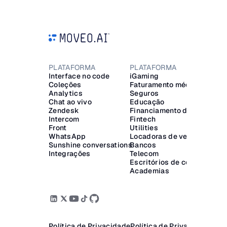
PLATAFORMA
PLATAFORMA
Interface no code
iGaming
Coleções
Faturamento médico
G
Analytics
Seguros
Chat ao vivo
Educação
T
Zendesk
Financiamento de veículos
R
Intercom
Fintech
Front
Utilities
A
WhatsApp
Locadoras de veículos
A
Sunshine conversations
Bancos
Integrações
Telecom
Escritórios de cobrança
Academias
Política de Privacidade
Política de Privacidade
Ter