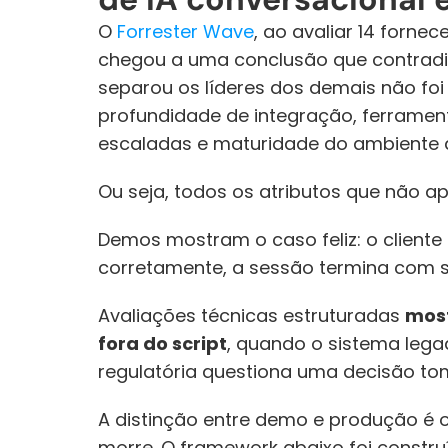
O 
Forrester Wave
, ao avaliar 14 forne
chegou a uma conclusão que contradiz
separou os líderes dos demais não foi
profundidade de integração, ferrament
escaladas e maturidade do ambiente 
Ou seja, todos os atributos que não 
Demos mostram o caso feliz: o cliente
corretamente, a sessão termina com s
Avaliações técnicas estruturadas 
most
fora do script
, quando o sistema lega
regulatória questiona uma decisão to
A distinção entre demo e produção é o
morre. O framework abaixo foi construí