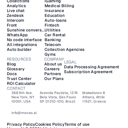
Collections
iGaming
Analytics
Medical Billing
Live chat
Insurance
Zendesk
Education
Intercom
Auto-loans
Front
Fintech
Sunshine convers...
Utilities
WhatsApp
Car Rental
No code interface
Banking
All integrations
Telecom
Auto builder
Collection Agencies
Gyms
RESOURCES
COMPANY
LEGAL
Blog
About us
Data Processing Agreement
Glossary
Careers
Subscription Agreement
Docs
Partners
Trust Center
Our Plans
ROI Calculator
CONTACT
368 9th Ave.
Avenida Paulista, 1374
Makedonon 8 
New York, NY 
Bela Vista, São Paulo
Athens, Attiki 
10001, USA
SP 01310-100, Brazil
11521, Greece
info@moveo.ai
Privacy Policy
Cookies Policy
Terms of use