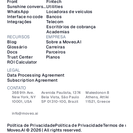
Front
Fintech
Sunshine convers...
Utilities
WhatsApp
Locadoras de veículos
Interface no code
Bancos
Integrações
Telecom
Escritórios de cobrança
Academias
RECURSOS
EMPRESA
Blog
Sobre a Moveo.AI
Glossário
Carreiras
Docs
Parceiros
Trust Center
Planos
ROI Calculator
LEGAL
Data Processing Agreement
Subscription Agreement
CONTATO
368 9th Ave.
Avenida Paulista, 1374
Makedonon 8 
New York, NY 
Bela Vista, São Paulo
Athens, Attiki 
10001, USA
SP 01310-100, Brazil
11521, Greece
info@moveo.ai
Política de Privacidade
Política de Privacidade
Termos de uso
Moveo.AI © 2026 | All rights reserved.​