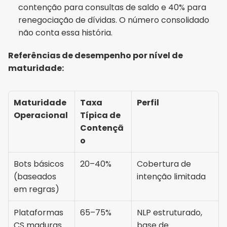
contenção para consultas de saldo e 40% para 
renegociação de dívidas. O número consolidado 
não conta essa história.
Referências de desempenho por nível de 
maturidade:
Maturidade 
Taxa 
Perfil
Operacional
Típica de 
Contençã
o
Bots básicos 
20–40%
Cobertura de 
(baseados 
intenção limitada
em regras)
Plataformas 
65–75%
NLP estruturado, 
CS maduras
base de 