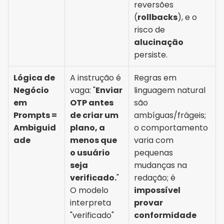
reversões 
(
rollbacks
), e o 
risco de 
alucinação
persiste.
Lógica de 
A instrução é 
Regras em 
Negócio 
vaga: "
Enviar 
linguagem natural 
em 
OTP antes 
são 
Prompts = 
de criar um 
ambíguas/frágeis; 
Ambiguid
plano, a 
o comportamento 
ade
menos que 
varia com 
o usuário 
pequenas 
seja 
mudanças na 
verificado.
" 
redação; é 
O modelo 
impossível 
interpreta 
provar 
"verificado" 
conformidade 