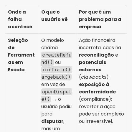
Onde a 
O que o 
Por que é um 
falha 
usuário vê
problema para a 
acontece
empresa
Seleção 
O modelo 
Ação financeira 
de 
chama 
incorreta; caos na 
Ferrament
reconciliação
 e 
createRefu
as em 
 ou 
potenciais 
nd()
Escala
estornos
initiateCh
(
clawbacks
); 
argeback()
em vez de 
exposição à 
conformidade
openDisput
 → o 
(compliance); 
e()
usuário pediu 
reverter a ação 
para 
pode ser complexo 
disputar
, 
ou irreversível.
mas um 