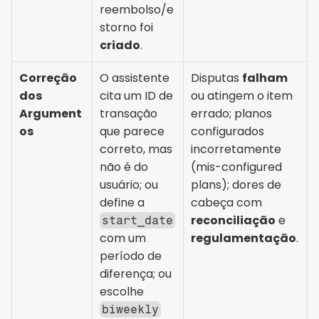
reembolso/e
storno foi 
criado
.
Correção 
O assistente 
Disputas 
falham
dos 
cita um ID de 
ou atingem o item 
Argument
transação 
errado; planos 
os
que parece 
configurados 
correto, mas 
incorretamente 
não é do 
(mis-configured 
usuário; ou 
plans); dores de 
define a 
cabeça com 
reconciliação
 e 
start_date
com um 
regulamentação
.
período de 
diferença; ou 
escolhe 
biweekly