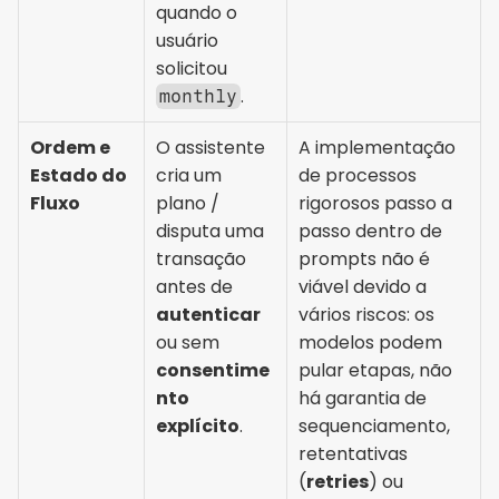
quando o 
usuário 
solicitou 
.
monthly
Ordem e 
O assistente 
A implementação 
Estado do 
cria um 
de processos 
Fluxo
plano / 
rigorosos passo a 
disputa uma 
passo dentro de 
transação 
prompts não é 
antes de 
viável devido a 
autenticar
vários riscos: os 
ou sem 
modelos podem 
consentime
pular etapas, não 
nto 
há garantia de 
explícito
.
sequenciamento, 
retentativas 
(
retries
) ou 