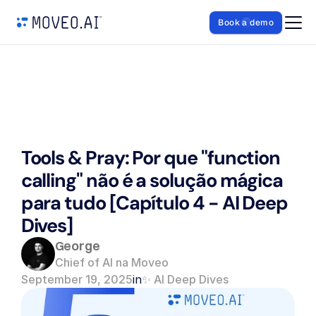
Book a demo
Tools & Pray: Por que "function 
calling" não é a solução mágica 
para tudo [Capítulo 4 - AI Deep 
Dives]
George
Chief of AI na Moveo
September 19, 2025
in
✨ AI Deep Dives