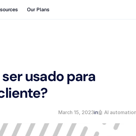
sources
Our Plans
ser usado para 
cliente?
March 15, 2023
in
🤖 AI automatio