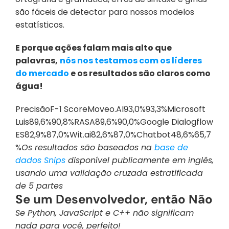
são fáceis de detectar para nossos modelos 
estatísticos.
E porque ações falam mais alto que 
palavras,
nós nos testamos com os líderes 
do mercado
 e os resultados são claros como 
água!
PrecisãoF-1 ScoreMoveo.AI93,0%93,3%Microsoft 
Luis89,6%90,8%RASA89,6%90,0%Google Dialogflow 
ES82,9%87,0%Wit.ai82,6%87,0%Chatbot48,6%65,7
%
Os resultados são baseados na 
base de 
dados Snips
 disponível publicamente em inglês, 
usando uma validação cruzada estratificada 
de 5 partes
Se um Desenvolvedor, então Não
Se Python, JavaScript e C++ não significam 
nada para você, perfeito!