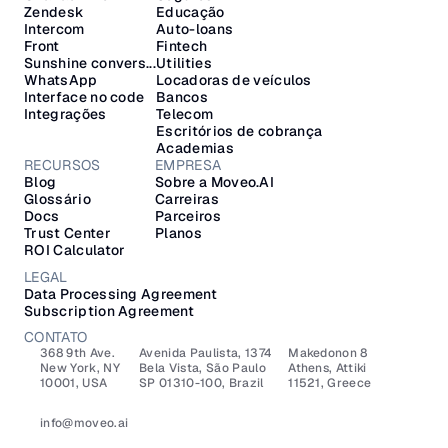
Zendesk
Educação
Intercom
Auto-loans
Front
Fintech
Sunshine convers...
Utilities
WhatsApp
Locadoras de veículos
Interface no code
Bancos
Integrações
Telecom
Escritórios de cobrança
Academias
RECURSOS
EMPRESA
Blog
Sobre a Moveo.AI
Glossário
Carreiras
Docs
Parceiros
Trust Center
Planos
ROI Calculator
LEGAL
Data Processing Agreement
Subscription Agreement
CONTATO
368 9th Ave.
Avenida Paulista, 1374
Makedonon 8 
New York, NY 
Bela Vista, São Paulo
Athens, Attiki 
10001, USA
SP 01310-100, Brazil
11521, Greece
info@moveo.ai