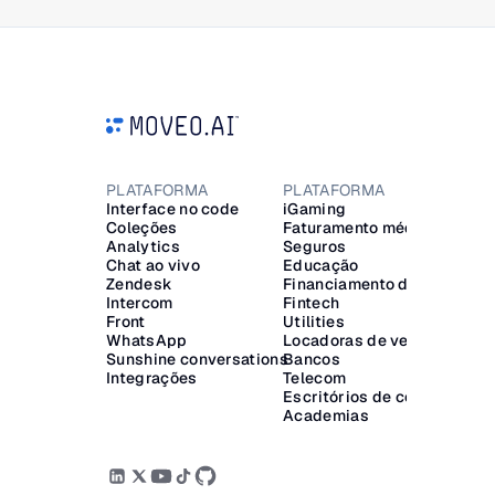
PLATAFORMA
PLATAFORMA
Interface no code
iGaming
Coleções
Faturamento médico
G
Analytics
Seguros
Chat ao vivo
Educação
T
Zendesk
Financiamento de veículos
R
Intercom
Fintech
Front
Utilities
A
WhatsApp
Locadoras de veículos
A
Sunshine conversations
Bancos
Integrações
Telecom
Escritórios de cobrança
Academias