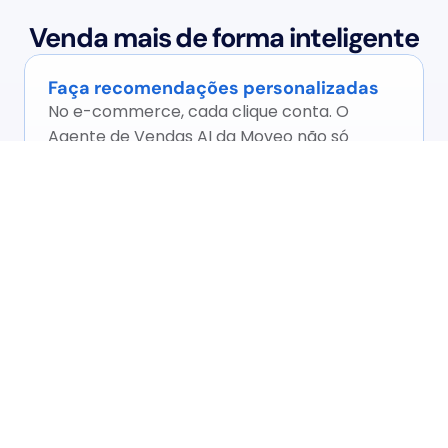
Venda mais de forma inteligente
Faça recomendações personalizadas
No e-commerce, cada clique conta. O 
Agente de Vendas AI da Moveo não só 
mantém os clientes engajados, mas os 
guia estrategicamente para a compra. 
Ao compreender preferências e 
comportamentos, nosso agente sugere 
produtos certeiros, oferece upgrades 
relevantes e resolve dúvidas, tudo isso 
mantendo um diálogo natural e fluido. É 
como ter um vendedor expert 
trabalhando 24/7, transformando 
interações em vendas e encantando 
clientes.