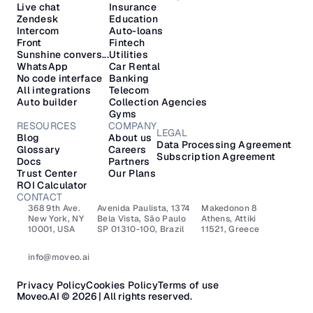
Live chat
Insurance
Zendesk
Education
Intercom
Auto-loans
Front
Fintech
Sunshine convers...
Utilities
WhatsApp
Car Rental
No code interface
Banking
All integrations
Telecom
Auto builder
Collection Agencies
Gyms
RESOURCES
COMPANY
LEGAL
Blog
About us
Data Processing Agreement
Glossary
Careers
Subscription Agreement
Docs
Partners
Trust Center
Our Plans
ROI Calculator
CONTACT
368 9th Ave.
Avenida Paulista, 1374
Makedonon 8 
New York, NY 
Bela Vista, São Paulo
Athens, Attiki 
10001, USA
SP 01310-100, Brazil
11521, Greece
info@moveo.ai
Privacy Policy
Cookies Policy
Terms of use
Moveo.AI © 2026 | All rights reserved.​