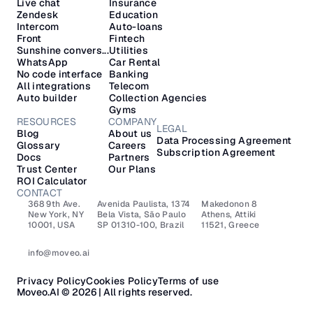
Live chat
Insurance
Zendesk
Education
Intercom
Auto-loans
Front
Fintech
Sunshine convers...
Utilities
WhatsApp
Car Rental
No code interface
Banking
All integrations
Telecom
Auto builder
Collection Agencies
Gyms
RESOURCES
COMPANY
LEGAL
Blog
About us
Data Processing Agreement
Glossary
Careers
Subscription Agreement
Docs
Partners
Trust Center
Our Plans
ROI Calculator
CONTACT
368 9th Ave.
Avenida Paulista, 1374
Makedonon 8 
New York, NY 
Bela Vista, São Paulo
Athens, Attiki 
10001, USA
SP 01310-100, Brazil
11521, Greece
info@moveo.ai
Privacy Policy
Cookies Policy
Terms of use
Moveo.AI © 2026 | All rights reserved.​